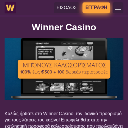
ΕΙΣΟΔΟΣ
ΕΓΓΡΑΦΗ
Winner Casino
Καλώς ήρθατε στο Winner Casino, τον ιδανικό προορισμό
για τους λάτρεις του καζίνο! Επωφεληθείτε από την
εκπληκτική προσφορά καλωσορίσματος που περιλαμβάνει