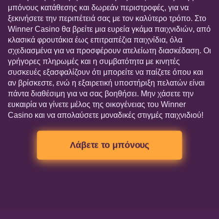
μπόνους κατάθεσης και δωρεάν περιστροφές, για να
ξεκινήσετε την περιπέτειά σας με τον καλύτερο τρόπο. Στο
Winner Casino θα βρείτε μια ευρεία γκάμα παιχνιδιών, από
κλασικά φρουτάκια έως επιτραπέζια παιχνίδια, όλα
σχεδιασμένα για να προσφέρουν ατελείωτη διασκέδαση. Οι
γρήγορες πληρωμές και η συμβατότητα με κινητές
συσκευές εξασφαλίζουν ότι μπορείτε να παίζετε όπου και
αν βρίσκεστε, ενώ η εξαιρετική υποστήριξη πελατών είναι
πάντα διαθέσιμη για να σας βοηθήσει. Μην χάσετε την
ευκαιρία να γίνετε μέλος της οικογένειας του Winner
Casino και να απολαύσετε μοναδικές στιγμές παιχνιδιού!
Λάβετε το μπόνους