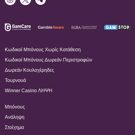
Κωδικοί Μπόνους Χωρίς Κατάθεση
Κωδικοί Μπόνους Δωρεάν Περιστροφών
Δωρεάν Κουλοχέρηδες
Τουρνουά
Winner Casino ΛΗΨΗ
Μπόνους
Ανάληψη
Στοίχημα