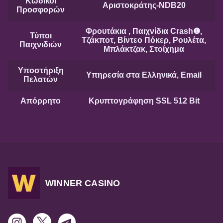
Κωδικοί
Αριστοκράτης-NDB20
Προσφορών
Φρουτάκια , Παιχνίδια Crash❶,
Τύποι
Τζάκποτ, Βίντεο Πόκερ, Ρουλέτα,
Παιχνιδιών
Μπλάκτζακ, Στοίχημα
Υποστήριξη
Υπηρεσία στα Ελληνικά, Email
Πελατών
Απόρρητο
Κρυπτογράφηση SSL 512 Bit
WINNER CASINO